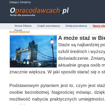
Zaloguj
|
Zarejstruj
Strona Główna
Znajdź pracodawcę
Dodaj pracodawcę
Nasze ofe
Forum
Dobrze wiedzieć
A może staż w Bi
Staże są najbardziej 
szkół średnich i wyższ
doświadczenie. Zmiany
aktualnie grupa osób m
znacznie większa. W jaki sposób starać się o s
Podstawowym pytaniem jest to, czym jest staż
osobie bezrobotnej. Najprościej mówiąc, dzię
możliwość nabycia praktycznych umiejętności