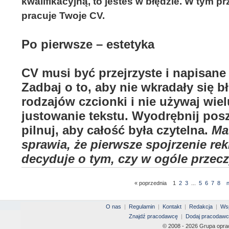
kwalifikacyjną, to jesteś w błędzie. W tym 
pracuje Twoje CV.
Po pierwsze – estetyka
CV musi być przejrzyste i napisane
Zadbaj o to, aby nie wkradały się b
rodzajów czcionki i nie używaj wie
justowanie tekstu. Wyodrębnij pos
pilnuj, aby całość była czytelna.
Ma
sprawia, że pierwsze spojrzenie re
decyduje o tym, czy w ogóle przeczy
« poprzednia
1
2
3
...
5
6
7
8
O nas
|
Regulamin
|
Kontakt
|
Redakcja
|
Wsp
Znajdź pracodawcę
|
Dodaj pracodawc
© 2008 - 2026 Grupa opra