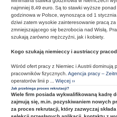
Minimalna stawka godzinowa w Niemczech wynos
najmniej 8,49 euro. Są to stawki wyższe ponad 
godzinowa w Polsce, wynosząca od 1 stycznia 20
dziwi zatem wysokie zainteresowanie pracą za
zmniejszającego się bezrobocia nad Wisłą. Pra
szukają zarówno mężczyźni, jak i kobiety.
Kogo szukają niemieccy i austriaccy prac
Wśród ofert pracy z Niemiec i Austrii dominują
pracowników fizycznych.
Agencja pracy – Zei
operatorów linii p ...
Więcej ››
Jak przebiega proces rekrutacji?
Wiele firm posiada wykwalifikowaną kadrę 
zajmują się, m.in. pozyskiwaniem nowych 
za proces rekrutacji, który zazwyczaj składa
selekcji przesłanych aplikacji, kontaktu z 