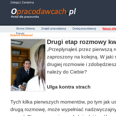
Zaloguj
|
Zarejstruj
Strona Główna
Znajdź pracodawcę
Dodaj pracodawcę
Nasze ofe
Forum
Dobrze wiedzieć
Drugi etap rozmowy kwa
„Przepłynąłeś przez pierwszą 
zaproszony na kolejną. W jaki
drugiej rozmowie i zdobędzie
należy do Ciebie?
Ulga kontra strach
Tych kilka pierwszych momentów, po tym jak us
drugą rozmowę, może wypełniać nadzwyczajny