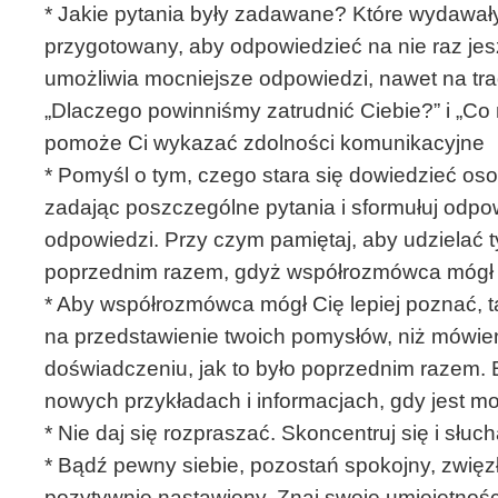
* Jakie pytania były zadawane? Które wydawały
przygotowany, aby odpowiedzieć na nie raz je
umożliwia mocniejsze odpowiedzi, nawet na trady
„Dlaczego powinniśmy zatrudnić Ciebie?” i „C
pomoże Ci wykazać zdolności komunikacyjne
* Pomyśl o tym, czego stara się dowiedzieć o
zadając poszczególne pytania i sformułuj odpo
odpowiedzi. Przy czym pamiętaj, aby udzielać 
poprzednim razem, gdyż współrozmówca mógł z
* Aby współrozmówca mógł Cię lepiej poznać, t
na przedstawienie twoich pomysłów, niż mówie
doświadczeniu, jak to było poprzednim razem. 
nowych przykładach i informacjach, gdy jest m
* Nie daj się rozpraszać. Skoncentruj się i słuc
* Bądź pewny siebie, pozostań spokojny, zwięzły
pozytywnie nastawiony. Znaj swoje umiejętności