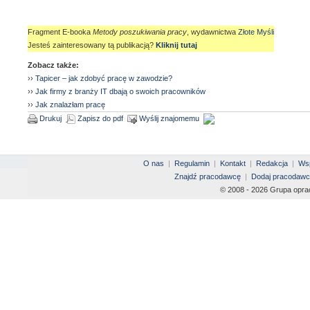
Fragment E-booka
Metody poszukiwania pracy
, wydawnictwa
Złote Myśli
Jesteś zainteresowany tą publikacją?
Kliknij tutaj
Zobacz także:
››
Tapicer – jak zdobyć pracę w zawodzie?
››
Jak firmy z branży IT dbają o swoich pracowników
››
Jak znalazłam pracę
Drukuj
Zapisz do pdf
Wyślij znajomemu
O nas
|
Regulamin
|
Kontakt
|
Redakcja
|
Wsp
Znajdź pracodawcę
|
Dodaj pracodawc
© 2008 - 2026 Grupa opra