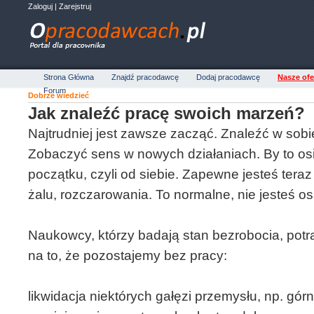
Zaloguj
|
Zarejstruj
Strona Główna
Znajdź pracodawcę
Dodaj pracodawcę
Nasze ofe
Forum
Dobrze wiedzieć
Jak znaleźć pracę swoich marzeń?
Najtrudniej jest zawsze zacząć. Znaleźć w sob
Zobaczyć sens w nowych działaniach. By to osi
początku, czyli od siebie. Zapewne jesteś tera
żalu, rozczarowania. To normalne, nie jesteś o
Naukowcy, którzy badają stan bezrobocia, potra
na to, że pozostajemy bez pracy:
likwidacja niektórych gałęzi przemysłu, np. górn