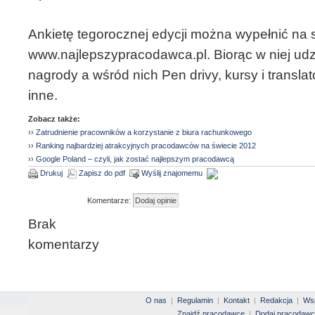
Ankietę tegorocznej edycji można wypełnić na s
www.najlepszypracodawca.pl. Biorąc w niej ud
nagrody a wśród nich Pen drivy, kursy i translat
inne.
Zobacz także:
››
Zatrudnienie pracowników a korzystanie z biura rachunkowego
››
Ranking najbardziej atrakcyjnych pracodawców na świecie 2012
››
Google Poland – czyli, jak zostać najlepszym pracodawcą
Drukuj
Zapisz do pdf
Wyślij znajomemu
Komentarze:
Brak
komentarzy
O nas
|
Regulamin
|
Kontakt
|
Redakcja
|
Wsp
Znajdź pracodawcę
|
Dodaj pracodawc