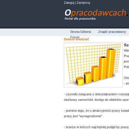
Zaloguj
|
Zarejstruj
Strona Główna
Znajdź pracodawcę
Forum
Dobrze wiedzieć
Sz
Wie
Pra
jes
Pol
Oto
- p
- czynniki związane z dokształcaniem i rozw
służbowy samochód, dostęp do obiektów sport
- pomimo tego, że o atrakcyjności pracy świ
pracy jest "wynagrodzenie".
- branże w których najchętniej podjęli by prac