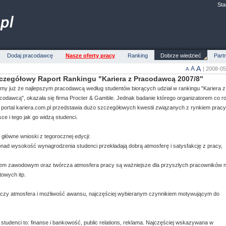
Sta
Dodaj pracodawcę
Nasze oferty pracy
Ranking
Dobrze wiedzieć
Part
A
A
| 2008-0
A
czegółowy Raport Rankingu "Kariera z Pracodawcą 2007/8"
my już że najlepszym pracodawcą według studentów biorących udział w rankingu "Kariera z
codawcą", okazała się firma Procter & Gamble. Jednak badanie którego organizatorem co r
t portal kariera.com.pl przedstawia dużo szczegółowych kwestii związanych z rynkiem prac
sce i tego jak go widzą studenci.
 główne wnioski z tegorocznej edycji:
onad wysokość wynagrodzenia studenci przekładają dobrą atmosferę i satysfakcję z pracy,
ojem zawodowym oraz twórcza atmosfera pracy są ważniejsze dla przyszłych pracowników n
owych itp.
adczy atmosfera i możliwość awansu, najczęściej wybieranym czynnikiem motywującym do
ę studenci to: finanse i bankowość, public relations, reklama. Najczęściej wskazywana w