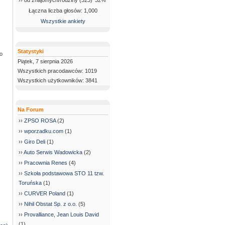
›› od znajomych/rodziny (323)
32%
Łączna liczba głosów: 1,000
Wszystkie ankiety
Statystyki
co
Piątek, 7 sierpnia 2026
Wszystkich pracodawców: 1019
Wszystkich użytkowników: 3841
Na Forum
››
ZPSO ROSA
(2)
››
wporzadku.com
(1)
››
Giro Deli
(1)
››
Auto Serwis Wadowicka
(2)
››
Pracownia Renes
(4)
››
Szkoła podstawowa STO 11 tzw.
Toruńska
(1)
››
CURVER Poland
(1)
››
Nihil Obstat Sp. z o.o.
(5)
››
Provalliance, Jean Louis David
(1)