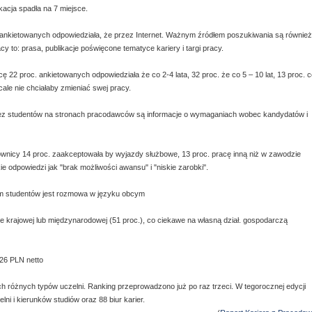
kacja spadła na 7 miejsce.
3 ankietowanych odpowiedziała, że przez Internet. Ważnym źródłem poszukiwania są również
cy to: prasa, publikacje poświęcone tematyce kariery i targi pracy.
cę 22 proc. ankietowanych odpowiedziała że co 2-4 lata, 32 proc. że co 5 – 10 lat, 13 proc. 
wcale nie chciałaby zmieniać swej pracy.
rzez studentów na stronach pracodawców są informacje o wymaganiach wobec kandydatów i
acownicy 14 proc. zaakceptowała by wyjazdy służbowe, 13 proc. pracę inną niż w zawodzie
 odpowiedzi jak "brak możliwości awansu" i "niskie zarobki".
iem studentów jest rozmowa w języku obcym
rmie krajowej lub międzynarodowej (51 proc.), co ciekawe na własną dział. gospodarczą
26 PLN netto
 różnych typów uczelni. Ranking przeprowadzono już po raz trzeci. W tegorocznej edycji
ni i kierunków studiów oraz 88 biur karier.