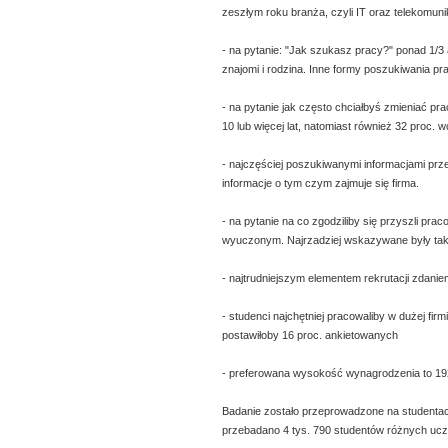
zeszłym roku branża, czyli IT oraz telekomuni
- na pytanie: "Jak szukasz pracy?" ponad 1/
znajomi i rodzina. Inne formy poszukiwania pra
- na pytanie jak często chciałbyś zmieniać pra
10 lub więcej lat, natomiast również 32 proc. 
- najczęściej poszukiwanymi informacjami p
informacje o tym czym zajmuje się firma.
- na pytanie na co zgodziliby się przyszli pr
wyuczonym. Najrzadziej wskazywane były takie
- najtrudniejszym elementem rekrutacji zdan
- studenci najchętniej pracowaliby w dużej fi
postawiłoby 16 proc. ankietowanych
- preferowana wysokość wynagrodzenia to 19
Badanie zostało przeprowadzone na studentach
przebadano 4 tys. 790 studentów różnych uczel