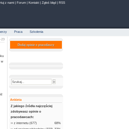
rtuj z nami
|
Forum
|
Kontakt
|
Zgłoś błąd
|
RSS
nerzy
Praca
Szkolenia
5-23
Dodaj opinie o pracodawcy
oku
y w
iż
Ankieta
Z jakiego źródła najczęściej
zdobywasz opinie o
pracodawcach:
›› z internetu (677)
68%