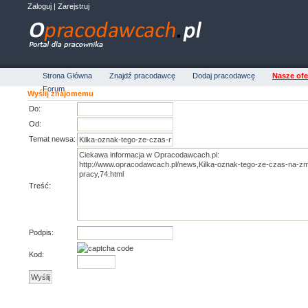
Zaloguj
|
Zarejstruj
Strona Główna
Znajdź pracodawcę
Dodaj pracodawcę
Nasze ofe
Forum
Wyślij znajomemu
Do:
Od:
Temat newsa:
Treść:
Podpis:
Kod: