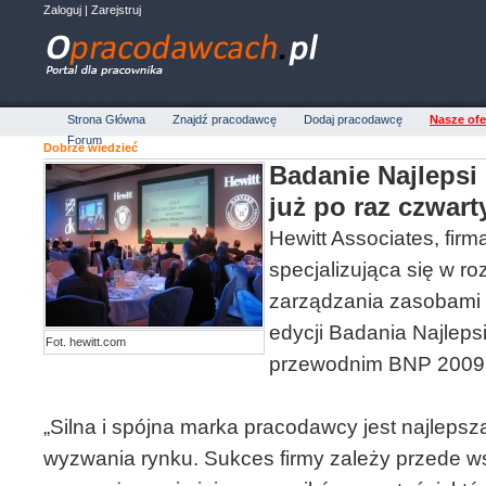
Zaloguj
|
Zarejstruj
Strona Główna
Znajdź pracodawcę
Dodaj pracodawcę
Nasze ofe
Forum
Dobrze wiedzieć
Badanie Najlepsi
już po raz czwart
Hewitt Associates, fir
specjalizująca się w r
zarządzania zasobami lu
edycji Badania Najlep
Fot. hewitt.com
przewodnim BNP 2009 
„Silna i spójna marka pracodawcy jest najlepsz
wyzwania rynku. Sukces firmy zależy przede 