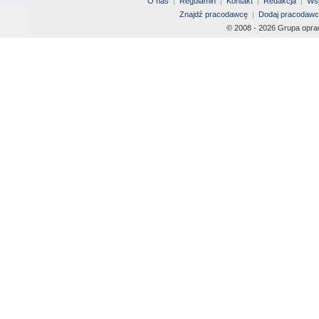
O nas
|
Regulamin
|
Kontakt
|
Redakcja
|
Wsp
Znajdź pracodawcę
|
Dodaj pracodawc
© 2008 - 2026 Grupa opra