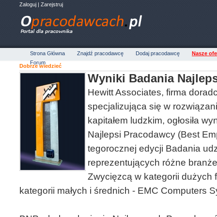
Zaloguj
|
Zarejstruj
Strona Główna
Znajdź pracodawcę
Dodaj pracodawcę
Nasze ofe
Forum
Dobrze wiedzieć
Wyniki Badania Najlep
Hewitt Associates, firma dorad
specjalizująca się w rozwiąza
kapitałem ludzkim, ogłosiła wyn
Najlepsi Pracodawcy (Best Em
tegorocznej edycji Badania udz
reprezentujących różne branże, 
Zwycięzcą w kategorii dużych f
kategorii małych i średnich - EMC Computers 