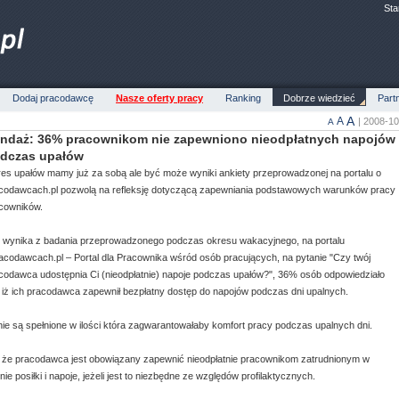
Sta
Dodaj pracodawcę
Nasze oferty pracy
Ranking
Dobrze wiedzieć
Part
A
A
| 2008-1
A
ndaż: 36% pracownikom nie zapewniono nieodpłatnych napojów
dczas upałów
es upałów mamy już za sobą ale być może wyniki ankiety przeprowadzonej na portalu o
codawcach.pl pozwolą na refleksję dotyczącą zapewniania podstawowych warunków pracy
cowników.
 wynika z badania przeprowadzonego podczas okresu wakacyjnego, na portalu
acodawcach.pl – Portal dla Pracownika wśród osób pracujących, na pytanie "Czy twój
codawca udostępnia Ci (nieodpłatnie) napoje podczas upałów?", 36% osób odpowiedziało
ż ich pracodawca zapewnił bezpłatny dostęp do napojów podczas dni upalnych.
ie są spełnione w ilości która zagwarantowałaby komfort pracy podczas upalnych dni.
a, że pracodawca jest obowiązany zapewnić nieodpłatnie pracownikom zatrudnionym w
 posiłki i napoje, jeżeli jest to niezbędne ze względów profilaktycznych.