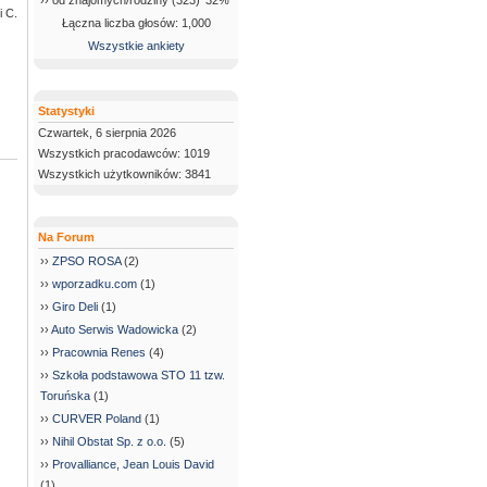
›› od znajomych/rodziny (323)
32%
i C.
Łączna liczba głosów: 1,000
Wszystkie ankiety
Statystyki
Czwartek, 6 sierpnia 2026
Wszystkich pracodawców: 1019
Wszystkich użytkowników: 3841
Na Forum
››
ZPSO ROSA
(2)
››
wporzadku.com
(1)
››
Giro Deli
(1)
››
Auto Serwis Wadowicka
(2)
››
Pracownia Renes
(4)
››
Szkoła podstawowa STO 11 tzw.
Toruńska
(1)
››
CURVER Poland
(1)
››
Nihil Obstat Sp. z o.o.
(5)
››
Provalliance, Jean Louis David
(1)