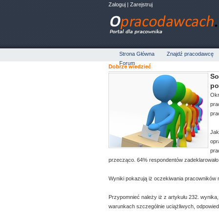
Zaloguj
|
Zarejstruj
Strona Główna
Znajdź pracodawcę
Forum
Dobrze wiedzieć
So
po
Okr
pra
pra
Jak
opr
pra
przecząco. 64% respondentów zadeklarowało i
Wyniki pokazują iż oczekiwania pracowników n
Przypomnieć należy iż z artykułu 232. wynik
warunkach szczególnie uciążliwych, odpowiednie