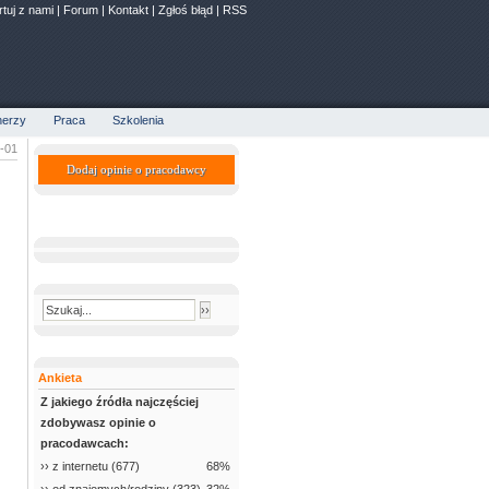
rtuj z nami
|
Forum
|
Kontakt
|
Zgłoś błąd
|
RSS
nerzy
Praca
Szkolenia
0-01
Dodaj opinie o pracodawcy
Ankieta
Z jakiego źródła najczęściej
zdobywasz opinie o
pracodawcach:
›› z internetu (677)
68%