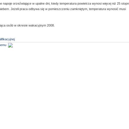
apoje orzeźwiające w upalne dni, kiedy temperatura powietrza wynosi więcej niż 25 stopn
ebem. Jeżeli praca odbywa się w pomieszczeniu zamkniętym, temperatura wynosić musi
siąca osób w okresie wakacyjnym 2008.
fikacyjnej
omemu