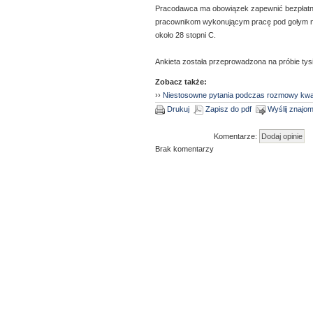
Pracodawca ma obowiązek zapewnić bezpłatne n
pracownikom wykonującym pracę pod gołym ni
około 28 stopni C.
Ankieta została przeprowadzona na próbie ty
Zobacz także:
››
Niestosowne pytania podczas rozmowy kwali
Drukuj
Zapisz do pdf
Wyślij znaj
Komentarze:
Brak komentarzy