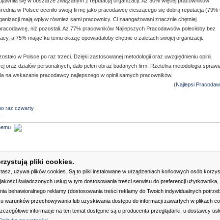
jawniła się w obszarze związanym z reputacją organizacji. Aż 30% więcej pracowników
ednią w Polsce oceniło swoją firmę jako pracodawcę cieszącego się dobrą reputacją (79% 
anizacji mają wpływ również sami pracownicy. Ci zaangażowani znacznie chętniej
pracodawcę, niż pozostali. Aż 77% pracowników Najlepszych Pracodawców poleciłoby bez
y, a 75% mając ku temu okazję opowiadałoby chętnie o zaletach swojej organizacji.
tało w Polsce po raz trzeci. Dzięki zastosowanej metodologii oraz uwzględnieniu opinii,
ej oraz działów personalnych, dało pełen obraz badanych firm. Rzetelna metodologia sprawi
wala na wskazanie pracodawcy najlepszego w opinii samych pracowników.
(
Najlepsi Pracoda
po raz czwarty
y
omemu
48 [953 tygodni temu]
zystują pliki cookies.
stasz, używa plików cookies. Są to pliki instalowane w urządzeniach końcowych osób korzys
 szkolenia!
akości świadczonych usług w tym dostosowania treści serwisu do preferencji użytkownika, 
ania behawioralnego reklamy (dostosowania treści reklamy do Twoich indywidualnych potrzeb)
su warunków przechowywania lub uzyskiwania dostępu do informacji zawartych w plikach c
gulamin
|
Kontakt
|
Redakcja
|
Współpraca
|
Partnerzy
|
Media
|
Reklama
|
Mapa ser
. Szczegółowe informacje na ten temat dostępne są u producenta przeglądarki, u dostawcy usł
ajdź pracodawcę
|
Dodaj pracodawcę
|
Ranking
|
Dobrze wiedzieć
|
Forum
|
Szkolenia