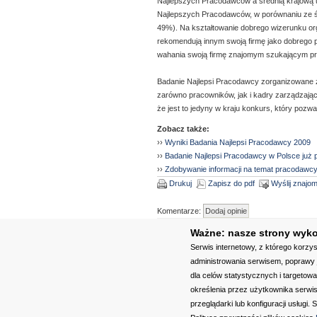
Najlepszych Pracodawców a średnią krajową u
Najlepszych Pracodawców, w porównaniu ze śr
49%). Na kształtowanie dobrego wizerunku org
rekomendują innym swoją firmę jako dobrego 
wahania swoją firmę znajomym szukającym prac
Badanie Najlepsi Pracodawcy zorganizowane zos
zarówno pracowników, jak i kadry zarządzając
że jest to jedyny w kraju konkurs, który poz
Zobacz także:
››
Wyniki Badania Najlepsi Pracodawcy 2009
››
Badanie Najlepsi Pracodawcy w Polsce już 
››
Zdobywanie informacji na temat pracodawc
Drukuj
Zapisz do pdf
Wyślij znaj
Komentarze:
›› Autor: ~konkrenty - 2008-04-26 19:
Ważne: nasze strony wykor
Serwis internetowy, z którego korzy
Cisco to niezła firma, dobrze że stawia na
administrowania serwisem, poprawy j
dla celów statystycznych i targetow
określenia przez użytkownika serwi
O nas
|
Re
przeglądarki lub konfiguracji usługi
Zn