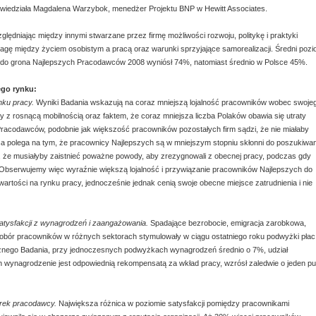
owiedziała Magdalena Warzybok, menedżer Projektu BNP w Hewitt Associates.
lędniając między innymi stwarzane przez firmę możliwości rozwoju, politykę i praktyki
wagę między życiem osobistym a pracą oraz warunki sprzyjające samorealizacji. Średni poz
do grona Najlepszych Pracodawców 2008 wyniósł 74%, natomiast średnio w Polsce 45%.
ego rynku:
ku pracy.
Wyniki Badania wskazują na coraz mniejszą lojalność pracowników wobec swoje
y z rosnącą mobilnością oraz faktem, że coraz mniejsza liczba Polaków obawia się utraty
acodawców, podobnie jak większość pracowników pozostałych firm sądzi, że nie miałaby
ca polega na tym, że pracownicy Najlepszych są w mniejszym stopniu skłonni do poszukiwan
 że musiałyby zaistnieć poważne powody, aby zrezygnowali z obecnej pracy, podczas gdy
 Obserwujemy więc wyraźnie większą lojalność i przywiązanie pracowników Najlepszych do
artości na rynku pracy, jednocześnie jednak cenią swoje obecne miejsce zatrudnienia i nie
satysfakcji z wynagrodzeń i zaangażowania.
Spadające bezrobocie, emigracja zarobkowa,
dobór pracowników w różnych sektorach stymulowały w ciągu ostatniego roku podwyżki płac
cznego Badania, przy jednoczesnych podwyżkach wynagrodzeń średnio o 7%, udział
h wynagrodzenie jest odpowiednią rekompensatą za wkład pracy, wzrósł zaledwie o jeden pu
arek pracodawcy.
Największa różnica w poziomie satysfakcji pomiędzy pracownikami