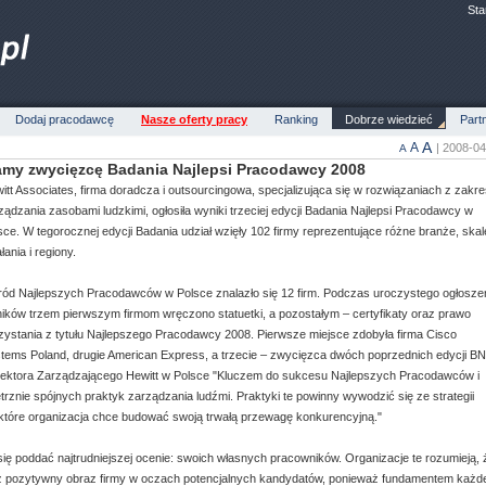
Sta
Dodaj pracodawcę
Nasze oferty pracy
Ranking
Dobrze wiedzieć
Part
A
A
| 2008-0
A
my zwycięzcę Badania Najlepsi Pracodawcy 2008
itt Associates, firma doradcza i outsourcingowa, specjalizująca się w rozwiązaniach z zakr
ządzania zasobami ludzkimi, ogłosiła wyniki trzeciej edycji Badania Najlepsi Pracodawcy w
sce. W tegorocznej edycji Badania udział wzięły 102 firmy reprezentujące różne branże, skal
łania i regiony.
ód Najlepszych Pracodawców w Polsce znalazło się 12 firm. Podczas uroczystego ogłosze
ików trzem pierwszym firmom wręczono statuetki, a pozostałym – certyfikaty oraz prawo
zystania z tytułu Najlepszego Pracodawcy 2008. Pierwsze miejsce zdobyła firma Cisco
tems Poland, drugie American Express, a trzecie – zwycięzca dwóch poprzednich edycji B
rektora Zarządzającego Hewitt w Polsce "Kluczem do sukcesu Najlepszych Pracodawców i
rznie spójnych praktyk zarządzania ludźmi. Praktyki te powinny wywodzić się ze strategii
o które organizacja chce budować swoją trwałą przewagę konkurencyjną."
się poddać najtrudniejszej ocenie: swoich własnych pracowników. Organizacje te rozumieją, 
iż pozytywny obraz firmy w oczach potencjalnych kandydatów, ponieważ fundamentem każde