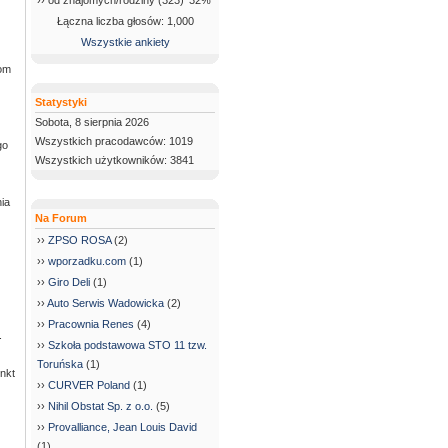
›› od znajomych/rodziny (323)
32%
Łączna liczba głosów: 1,000
Wszystkie ankiety
iom
Statystyki
Sobota, 8 sierpnia 2026
Wszystkich pracodawców: 1019
go
Wszystkich użytkowników: 3841
ia
Na Forum
››
ZPSO ROSA
(2)
››
wporzadku.com
(1)
››
Giro Deli
(1)
››
Auto Serwis Wadowicka
(2)
››
Pracownia Renes
(4)
.
››
Szkoła podstawowa STO 11 tzw.
Toruńska
(1)
nkt
››
CURVER Poland
(1)
››
Nihil Obstat Sp. z o.o.
(5)
››
Provalliance, Jean Louis David
(1)