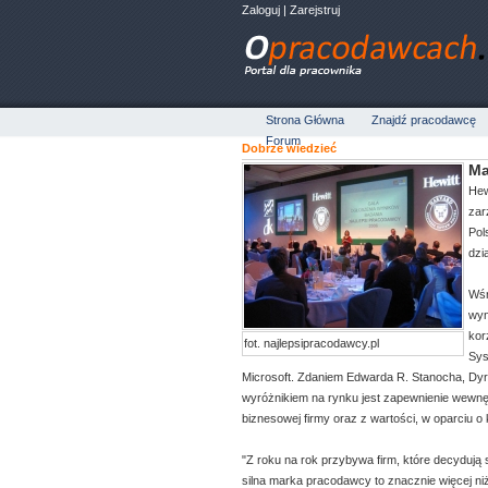
Zaloguj
|
Zarejstruj
Strona Główna
Znajdź pracodawcę
Forum
Dobrze wiedzieć
Ma
Hew
zar
Pol
dzia
Wśr
wyn
kor
fot. najlepsipracodawcy.pl
Sys
Microsoft. Zdaniem Edwarda R. Stanocha, Dy
wyróżnikiem na rynku jest zapewnienie wewnęt
biznesowej firmy oraz z wartości, w oparciu 
"Z roku na rok przybywa firm, które decydują 
silna marka pracodawcy to znacznie więcej n