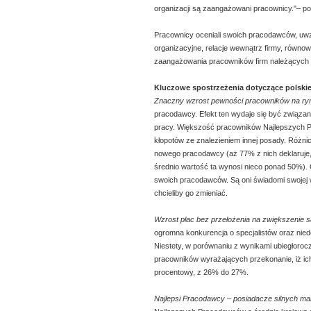
organizacji są zaangażowani pracownicy."– p
Pracownicy oceniali swoich pracodawców, uwzg
organizacyjne, relacje wewnątrz firmy, równo
zaangażowania pracowników firm należących 
Kluczowe spostrzeżenia dotyczące polski
Znaczny wzrost pewności pracowników na ryn
pracodawcy. Efekt ten wydaje się być związan
pracy. Większość pracowników Najlepszych Pr
kłopotów ze znalezieniem innej posady. Różni
nowego pracodawcy (aż 77% z nich deklaruje,
średnio wartość ta wynosi nieco ponad 50%).
swoich pracodawców. Są oni świadomi swojej w
chcieliby go zmieniać.
Wzrost płac bez przełożenia na zwiększenie 
ogromna konkurencja o specjalistów oraz nie
Niestety, w porównaniu z wynikami ubiegłoro
pracowników wyrażających przekonanie, iż ic
procentowy, z 26% do 27%.
Najlepsi Pracodawcy – posiadacze silnych m