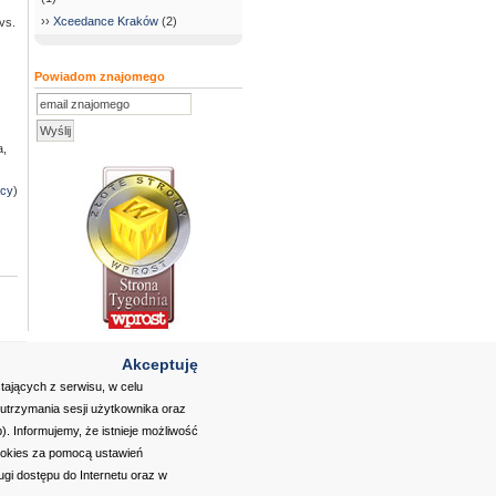
››
Xceedance Kraków
(2)
vs.
Powiadom znajomego
a,
wcy
)
Akceptuję
tających z serwisu, w celu
utrzymania sesji użytkownika oraz
. Informujemy, że istnieje możliwość
ookies za pomocą ustawień
wisu
|
RSS
ugi dostępu do Internetu oraz w
|