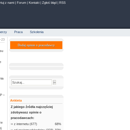
rtuj z nami
|
Forum
|
Kontakt
|
Zgłoś błąd
|
RSS
nerzy
Praca
Szkolenia
4-23
Dodaj opinie o pracodawcy
esu
e
nia
NP –
Ankieta
Z jakiego źródła najczęściej
zdobywasz opinie o
pracodawcach:
że
›› z internetu (677)
68%
j